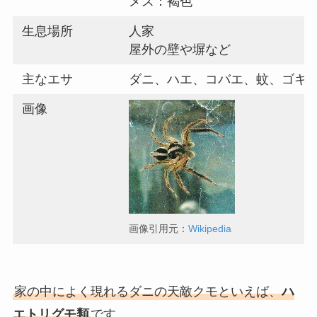
メス：褐色
生息場所
人家
屋外の壁や塀など
主なエサ
ダニ、ハエ、コバエ、蚊、ゴキ
画像
画像引用元：
Wikipedia
家の中によく現れるダニの天敵クモといえば、
ハ
エトリグモ類
です。