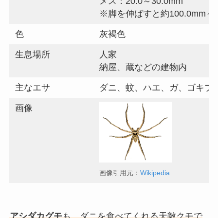
メス：20.0～30.0mm
※脚を伸ばすと約100.0mm～1
色
灰褐色
生息場所
人家
納屋、蔵などの建物内
主なエサ
ダニ、蚊、ハエ、ガ、ゴキブ
画像
画像引用元：
Wikipedia
アシダカグモ
も、ダニを食べてくれる天敵クモで