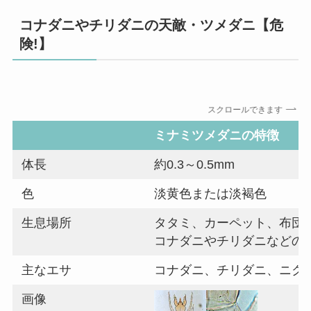
コナダニやチリダニの天敵・ツメダニ【危
険!】
スクロールできます
ミナミツメダニの特徴
体長
約0.3～0.5mm
色
淡黄色または淡褐色
生息場所
タタミ、カーペット、布団
コナダニやチリダニなどの
主なエサ
コナダニ、チリダニ、ニク
画像