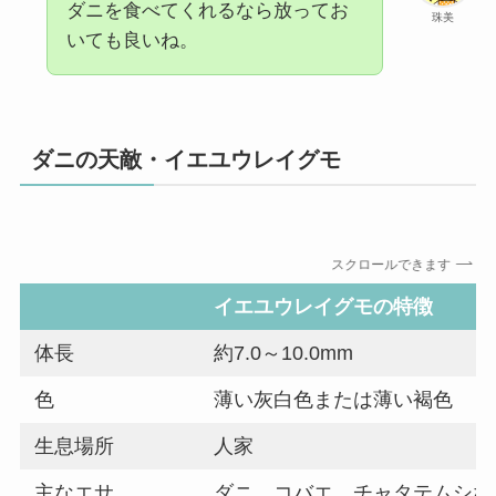
ダニを食べてくれるなら放ってお
珠美
いても良いね。
ダニの天敵・イエユウレイグモ
スクロールできます
イエユウレイグモの特徴
体長
約7.0～10.0mm
色
薄い灰白色または薄い褐色
生息場所
人家
主なエサ
ダニ、コバエ、チャタテムシな